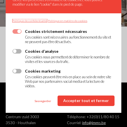
modifier via le lien "cookie" dans le pied de page.
Politique de confidentialité
Politique en matière de cookies
Cookies strictement nécessaires
Ces cookies sont nécessaires au fonctionnement du site et
ne peuvent pas être désactivés.
Cookies
Cookies d’analyse
Ces cookies nous permettent de déterminer le nombre de
visites et les sources du trafic.
omnomnom
Cookies marketing
Ces cookies peuvent être mis en place au sein de notre site
Web par nos partenaires social media et la lecture de
vidéos.
Accepter tout et fermer
Sauvegarder
IMMS
Centrum-zuid 3003
Téléphone: +32(0)11/80 40 15
3530 - Houthalen
Courriel:
info@imms.be